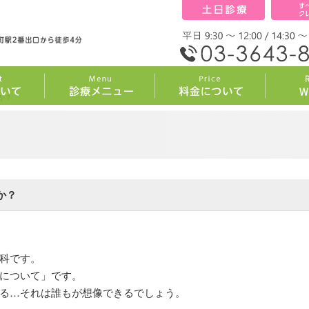
か？
3つの理由
一般歯科
根管治療
小児歯科
歯周病内科
予防歯科
審美・ホワイトニング
噛み合わせ治療
義歯（入れ歯）
セカンドオピニオン
マウスピース矯正
か？
科です。
について」です。
る…それは誰もが想像できるでしょう。