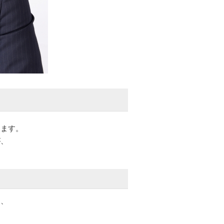
ります。
が、
し、