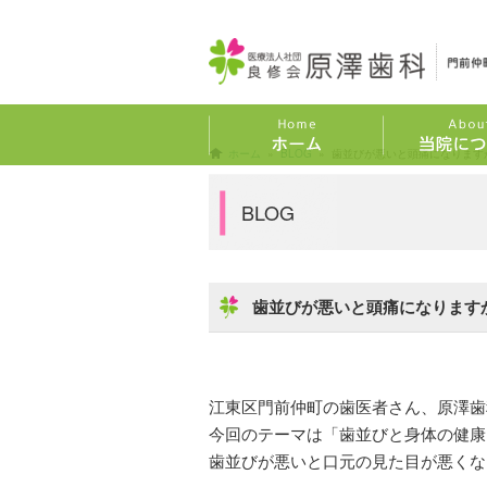
ホーム
»
BLOG
» 歯並びが悪いと頭痛になります
院長あいさつ
当院が選ばれる
スタッフ紹介
院内ツアー
BLOG
歯並びが悪いと頭痛になります
江東区門前仲町の歯医者さん、原澤歯
今回のテーマは「歯並びと身体の健康
歯並びが悪いと口元の見た目が悪くな